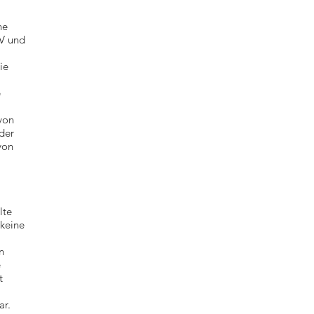
ne
V und
ie
e
von
der
von
lte
 keine
n
e
t
ar.