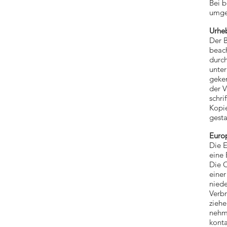
Bei b
umge
Urhe
Der B
beach
durch
unter
geken
der 
schri
Kopie
gesta
Europ
Die 
eine 
Die O
einer
niede
Verbr
ziehe
nehme
konta