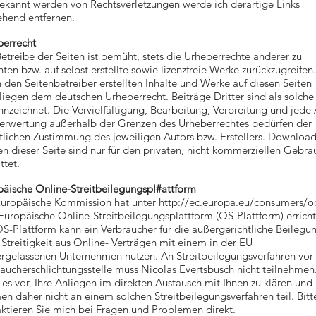
ekannt werden von Rechtsverletzungen werde ich derartige Links
hend entfernen.
berrecht
etreibe der Seiten ist bemüht, stets die Urheberrechte anderer zu
ten bzw. auf selbst erstellte sowie lizenzfreie Werke zurückzugreifen
 den Seitenbetreiber erstellten Inhalte und Werke auf diesen Seiten
liegen dem deutschen Urheberrecht. Beiträge Dritter sind als solche
nzeichnet. Die Vervielfältigung, Bearbeitung, Verbreitung und jede 
Verwertung außerhalb der Grenzen des Urheberrechtes bedürfen der
ftlichen Zustimmung des jeweiligen Autors bzw. Erstellers. Downloa
n dieser Seite sind nur für den privaten, nicht kommerziellen Gebra
ttet.
äische Online-Streitbeilegungspl#attform
Europäische Kommission hat unter
http://ec.europa.eu/consumers/o
Europäische Online-Streitbeilegungsplattform (OS-Plattform) erricht
S-Plattform kann ein Verbraucher für die außergerichtliche Beilegu
 Streitigkeit aus Online- Verträgen mit einem in der EU
rgelassenen Unternehmen nutzen. An Streitbeilegungsverfahren vor 
aucherschlichtungsstelle muss Nicolas Evertsbusch nicht teilnehmen.
 es vor, Ihre Anliegen im direkten Austausch mit Ihnen zu klären und
n daher nicht an einem solchen Streitbeilegungsverfahren teil. Bitt
ktieren Sie mich bei Fragen und Problemen direkt.