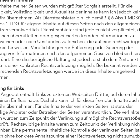
nhalte meiner Seiten wurden mit größter Sorgfalt erstellt. Für die
igkeit, Vollständigkeit und Aktualität der Inhalte kann ich jedoch kei
hr übernehmen. Als Diensteanbieter bin ich gemäß § 6 Abs.1 MDSt
bs.1 TDG für eigene Inhalte auf diesen Seiten nach den allgemeinen
zen verantwortlich. Diensteanbieter sind jedoch nicht verpflichtet, d
hnen übermittelten oder gespeicherten fremden Informationen zu
achen oder nach Umständen zu forschen, die auf eine rechtswidrig
keit hinweisen. Verpflichtungen zur Entfernung oder Sperrung der
ung von Informationen nach den allgemeinen Gesetzen bleiben hier
ührt. Eine diesbezügliche Haftung ist jedoch erst ab dem Zeitpunkt 
nis einer konkreten Rechtsverletzung möglich. Bei bekannt werden 
prechenden Rechtsverletzungen werde ich diese Inhalte umgehend
rnen.
ng für Links
Angebot enthält Links zu externen Webseiten Dritter, auf deren Inha
einen Einfluss habe. Deshalb kann ich für diese fremden Inhalte auch
r übernehmen. Für die Inhalte der verlinkten Seiten ist stets der
lige Anbieter oder Betreiber der Seiten verantwortlich. Die verlinkte
n wurden zum Zeitpunkt der Verlinkung auf mögliche Rechtsverstöß
rüft. Rechtswidrige Inhalte waren zum Zeitpunkt der Verlinkung nich
nbar. Eine permanente inhaltliche Kontrolle der verlinkten Seiten ist
h ohne konkrete Anhaltspunkte einer Rechtsverletzung nicht zumutb