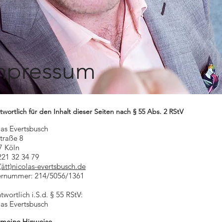
mpressum
twortlich für den Inhalt dieser Seiten nach § 55 Abs. 2 RStV
as Evertsbusch
straße 8
7 Köln
221 32 34 79
(ätt)nicolas-evertsbusch.de
ernummer: 214/5056/1361
twortlich i.S.d. § 55 RStV:
as Evertsbusch
emeine Hinweise