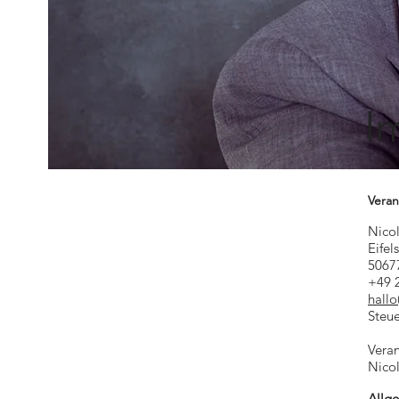
I
Veran
Nicol
Eifel
5067
+49 
hallo
Steu
Veran
Nicol
Allg