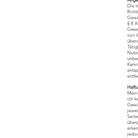
Die I
Richt
Gewä
§ 8 A
Geset
von i
überw
Tätig
Nutz
unber
Kennt
ents
entfe
Haftu
Mein 
ich k
Gewäh
jewei
Seite
überp
erken
jedoc