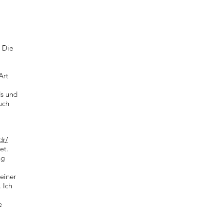
. Die
Art
ds und
uch
dr/
et.
ng
einer
 Ich
e